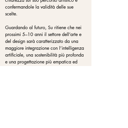
chiarezza sul suo percorso artistico e 
confermandole la validità delle sue 
scelte.
Guardando al futuro, Su ritiene che nei 
prossimi 5–10 anni il settore dell’arte e 
del design sarà caratterizzato da una 
maggiore integrazione con l’intelligenza 
artificiale, una sostenibilità più profonda 
e una progettazione più empatica ed 
emozionale. I designer non saranno solo 
creatori di oggetti, ma costruttori di 
sistemi adattivi, resilienti e socialmente 
consapevoli.
Con Disappearing Space, Su, An-Li 
dimostra come struttura, sostenibilità e 
narrazione possano fondersi in un’unica 
lingua creativa. Il suo lavoro ricorda che 