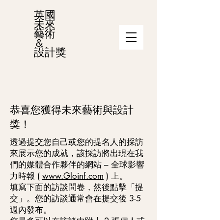
英國
未來
藝術
＆
設計獎
恭喜您獲得未來藝術與設計
獎！
透過提交您自己或您的提名人的採訪
來展示您的成就，該採訪將出現在我
們的媒體合作夥伴的網站 – 全球影響
力時報 (
www.Gloinf.com
) 上。
填寫下面的訪談問卷，然後點擊「提
交」。您的訪談通常會在提交後 3-5
週內發布。