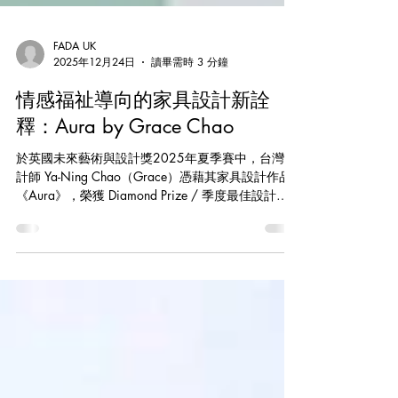
FADA UK
2025年12月24日
讀畢需時 3 分鐘
情感福祉導向的家具設計新詮
釋：Aura by Grace Chao
於英國未來藝術與設計獎2025年夏季賽中，台灣設
計師 Ya-Ning Chao（Grace）憑藉其家具設計作品
《Aura》，榮獲 Diamond Prize / 季度最佳設計。
該作品以情感覺察為核心，重新想像現代工作場
域，將其視為一個有生命、能呼吸的環境。 根植於
情感與經驗的設計 「嗨，我是來自台灣的 Grace
Chao。」 對 Grace 而言，創作始終是一種純粹的
快樂。從童年時期的繪畫，到投入工業設計的學
習，她的創作旅程一直建立在一個信念之上——設
計不僅僅是技術的展現，更是能真正與人產生連結
的思想。對她來說，工業設計成為一種將抽象的想