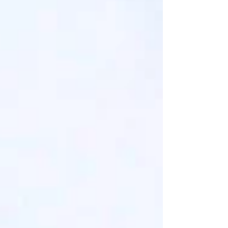
法與情感轉化為具體經驗的方式——那些能在日常
生活中，靜靜帶來改善的物件。 在開始規劃畢業製
作時，Grace 向自己提出了一個極為個人的問題：
當我走入人生的下一個階段、踏入職場時，將會在
什麼樣的環境中度過大部分的時間？ 這樣的思考，
引導她將目光聚焦於辦公室——一個同時承載著物
理與情感層面的空間。 理解工作的情感風景 透過對
Z 世代職場工作者進行的問卷調查，Grace 發現了一
個共通的現實：除了工作量帶來的壓力